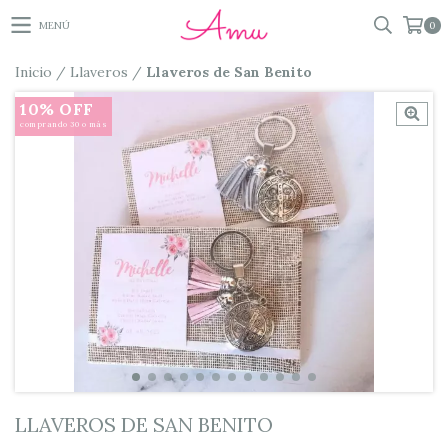
MENÚ
0
Inicio
/
Llaveros
/
Llaveros de San Benito
10% OFF
comprando 30 o más
LLAVEROS DE SAN BENITO