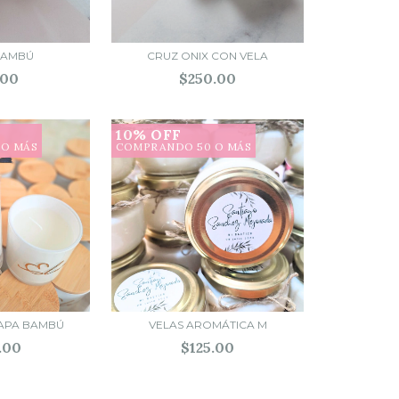
BAMBÚ
CRUZ ONIX CON VELA
.00
$250.00
10% OFF
 O MÁS
COMPRANDO 50 O MÁS
TAPA BAMBÚ
VELAS AROMÁTICA M
.00
$125.00