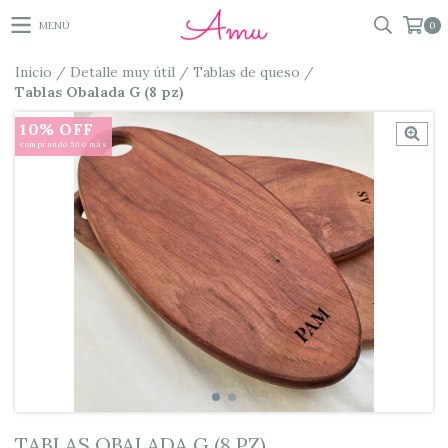
MENÚ
0
Inicio
/
Detalle muy útil
/
Tablas de queso
/
Tablas Obalada G (8 pz)
10% OFF
comprando 50 o más
TABLAS OBALADA G (8 PZ)