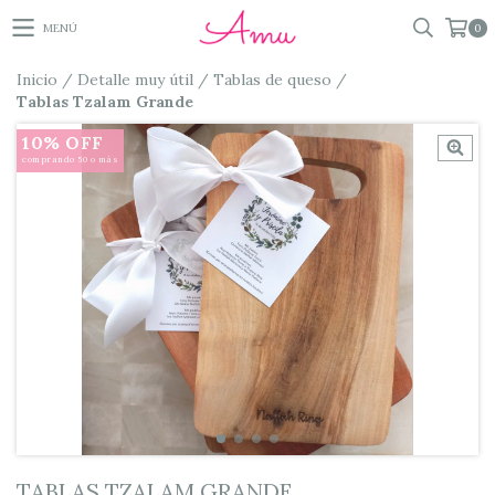
MENÚ
0
Inicio
/
Detalle muy útil
/
Tablas de queso
/
Tablas Tzalam Grande
10% OFF
comprando 50 o más
TABLAS TZALAM GRANDE